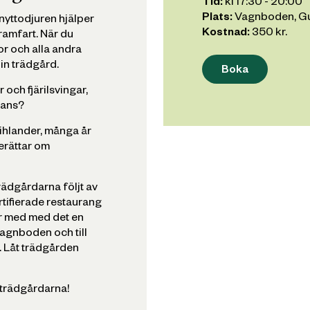
Tid:
kl
17:30
-
20:00
Plats:
Vagnboden, Gu
nyttodjuren hjälper
Kostnad:
350
kr.
ramfart. När du
or och alla andra
in trädgård.
Boka
 och fjärilsvingar,
lans?
ihlander, många år
erättar om
ädgårdarna följt av
rtifierade restaurang
r med med det en
 vagnboden och till
. Låt trädgården
strädgårdarna!