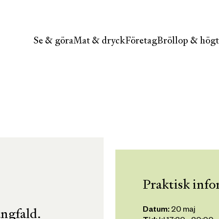
Se & göra
Mat & dryck
Företag
Bröllop & högt
Praktisk inf
ngfald.
Datum:
20 maj