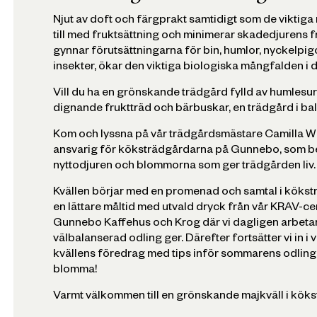
Njut av doft och färgprakt samtidigt som de viktiga 
till med fruktsättning och minimerar skadedjurens f
gynnar förutsättningarna för bin, humlor, nyckelpig
insekter, ökar den viktiga biologiska mångfalden i d
Vill du ha en grönskande trädgård fylld av humlesurr
dignande fruktträd och bärbuskar, en trädgård i ba
Kom och lyssna på vår trädgårdsmästare Camilla W
ansvarig för köksträdgårdarna på Gunnebo, som b
nyttodjuren och blommorna som ger trädgården liv.
Kvällen börjar med en promenad och samtal i kökstr
en lättare måltid med utvald dryck från vår KRAV-ce
Gunnebo Kaffehus och Krog där vi dagligen arbeta
välbalanserad odling ger. Därefter fortsätter vi in i
kvällens föredrag med tips inför sommarens odling
blomma!
Varmt välkommen till en grönskande majkväll i kök