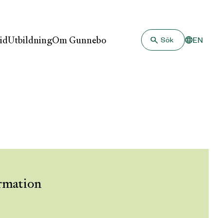
id
Utbildning
Om Gunnebo
EN
Sök
ormation