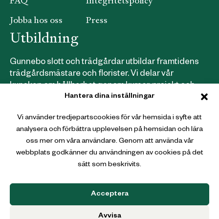
FAQ
Integritetspolicy
Jobba hos oss
Press
Utbildning
Gunnebo slott och trädgårdar utbildar framtidens
trädgårdsmästare och florister. Vi delar vår
kunskap om hållbarhet genom kurser, projekt och
Hantera dina inställningar
samarbeten.
Läs mer om våra utbildningar här
.
Vi använder tredjepartscookies för vår hemsida i syfte att
analysera och förbättra upplevelsen på hemsidan och lära
Webbutik
oss mer om våra användare. Genom att använda vår
webbplats godkänner du användningen av cookies på det
Gunnebo Slott och Trädgårdar
sätt som beskrivits.
Christina Halls väg
431 36 Mölndal
Acceptera
Avvisa