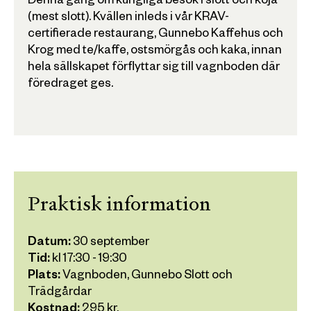
Denna gång om kungliga besök i slott och koja
(mest slott). Kvällen inleds i vår KRAV-
certifierade restaurang, Gunnebo Kaffehus och
Krog med te/kaffe, ostsmörgås och kaka, innan
hela sällskapet förflyttar sig till vagnboden där
föredraget ges.
Praktisk information
Datum:
30 september
Tid:
kl
17:30
-
19:30
Plats:
Vagnboden, Gunnebo Slott och
Trädgårdar
Kostnad:
295
kr.