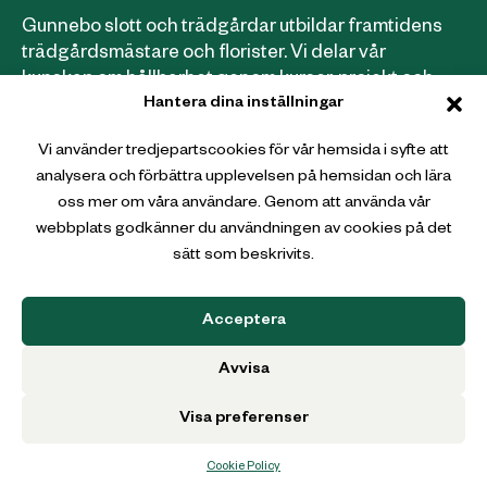
Gunnebo slott och trädgårdar utbildar framtidens
trädgårdsmästare och florister. Vi delar vår
kunskap om hållbarhet genom kurser, projekt och
Hantera dina inställningar
samarbeten.
Läs mer om våra utbildningar här
.
Vi använder tredjepartscookies för vår hemsida i syfte att
analysera och förbättra upplevelsen på hemsidan och lära
Webbutik
oss mer om våra användare. Genom att använda vår
webbplats godkänner du användningen av cookies på det
Gunnebo Slott och Trädgårdar
sätt som beskrivits.
Christina Halls väg
431 36 Mölndal
Acceptera
Avvisa
Visa preferenser
Cookie Policy