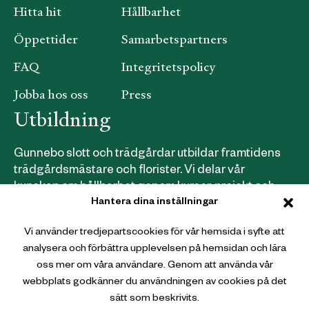
Hitta hit
Hållbarhet
Öppettider
Samarbetspartners
FAQ
Integritetspolicy
Jobba hos oss
Press
Utbildning
Gunnebo slott och trädgårdar utbildar framtidens
trädgårdsmästare och florister. Vi delar vår
kunskap om hållbarhet genom kurser, projekt och
Hantera dina inställningar
samarbeten.
Läs mer om våra utbildningar här
.
Vi använder tredjepartscookies för vår hemsida i syfte att
analysera och förbättra upplevelsen på hemsidan och lära
Webbutik
oss mer om våra användare. Genom att använda vår
webbplats godkänner du användningen av cookies på det
Gunnebo Slott och Trädgårdar
sätt som beskrivits.