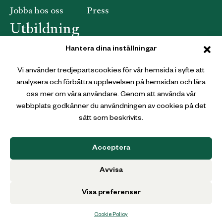
Jobba hos oss
Press
Utbildning
Hantera dina inställningar
Gunnebo slott och trädgårdar utbildar framtidens
trädgårdsmästare och florister. Vi delar vår
Vi använder tredjepartscookies för vår hemsida i syfte att
kunskap om hållbarhet genom kurser, projekt och
analysera och förbättra upplevelsen på hemsidan och lära
samarbeten.
Läs mer om våra utbildningar här
.
oss mer om våra användare. Genom att använda vår
webbplats godkänner du användningen av cookies på det
sätt som beskrivits.
Webbutik
Acceptera
Gunnebo Slott och Trädgårdar
Christina Halls väg
Avvisa
431 36 Mölndal
Visa preferenser
Cookie Policy