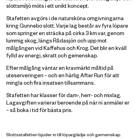
slottsmiljö möts i ett unikt koncept.
Stafetten avgörs i de natursköna omgivningarna
kring Gunnebo slott. Varje lag består av fyra löpare
som springer en sträcka på cirka 3 km var, genom
lummig skog, längs Rådasjön och upp mot
målgången vid Kaffehus och Krog. Det blir en kväll
fylld av energi, skratt och gemenskap.
Efter målgång väntar en kravmärkt måltid på
uteserveringen – och en härlig After Run för att
mingla och fira insatsen tillsammans.
Stafetten har klasser för dam-, herr- och mixlag.
Lagavgiften varierar beroende på när ni anmäler er
– så boka i tid för bästa pris.
Slottsstafetten bjuder in till löparglädje och gemenskap.