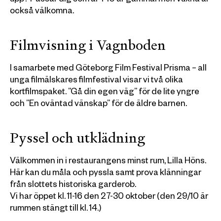
upp? Passar dig som är 7-10 år gammal men vuxna är
också välkomna.
Filmvisning i Vagnboden
I samarbete med Göteborg Film Festival Prisma – all
unga filmälskares filmfestival visar vi två olika
kortfilmspaket. ”Gå din egen väg” för de lite yngre
och ”En oväntad vänskap” för de äldre barnen.
Pyssel och utklädning
Välkommen in i restaurangens minst rum, Lilla Höns.
Här kan du måla och pyssla samt prova klänningar
från slottets historiska garderob.
Vi har öppet kl. 11-16 den 27-30 oktober (den 29/10 är
rummen stängt till kl. 14.)