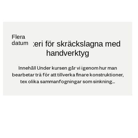
Flera
Snickeri för skräckslagna med
datum
handverktyg
Innehåll Under kursen går vi igenom hur man
bearbetar trä för att tillverka finare konstruktioner,
tex olika sammanfogningar som sinkning...