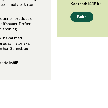
Kostnad:
1495
kr.
spannmål vi arbetar
Boka
vedugnen gräddas din
kaffehuset. Dofter,
blandning.
 Vi bakar med
ras av historiska
llen har Gunnebos
nde kväll!