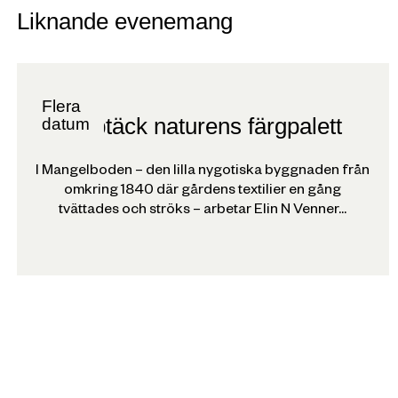
Liknande evenemang
Flera
Upptäck naturens färgpalett
datum
I Mangelboden – den lilla nygotiska byggnaden från
omkring 1840 där gårdens textilier en gång
tvättades och ströks – arbetar Elin N Venner...