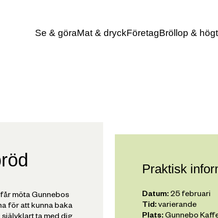
Se & göra
Mat & dryck
Företag
Bröllop & högt
bröd
Praktisk info
Datum:
25 februari
u får möta Gunnebos
Tid:
varierande
na för att kunna baka
Plats:
Gunnebo Kaffe
jälvklart ta med dig