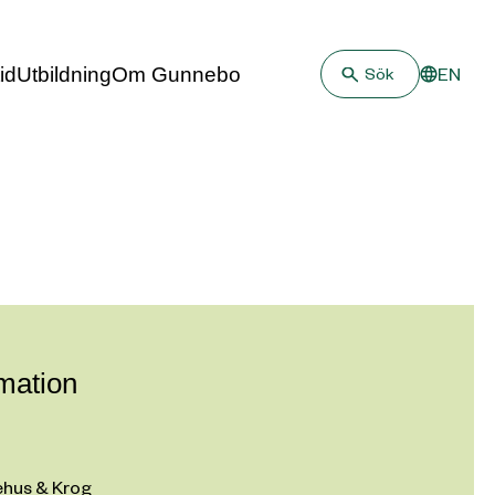
id
Utbildning
Om Gunnebo
EN
Sök
rmation
hus & Krog