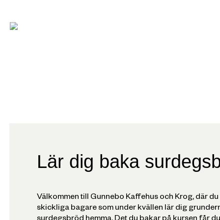
Lär dig baka surdegs
Välkommen till Gunnebo Kaffehus och Krog, där d
skickliga bagare som under kvällen lär dig grunder
surdegsbröd hemma. Det du bakar på kursen får du s