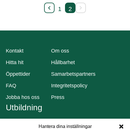
2
1
Kontakt
Om oss
Hitta hit
Hållbarhet
Öppettider
Samarbetspartners
FAQ
Integritetspolicy
Jobba hos oss
Press
Utbildning
Gunnebo slott och trädgårdar utbildar
Hantera dina inställningar
framtidens trädgårdsmästare och florister. Vi