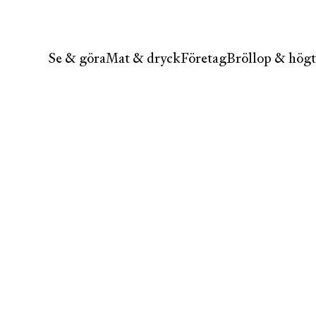
Se & göra
Mat & dryck
Företag
Bröllop & högt