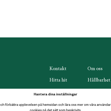
Kontakt
Om oss
Hitta hit
Hållbarhet
Öppettider
Samarbetsp
Hantera dina inställningar
FAQ
Integritets
ra och förbättra upplevelsen på hemsidan och lära oss mer om våra anvä
cookies på det sätt som beskrivits.