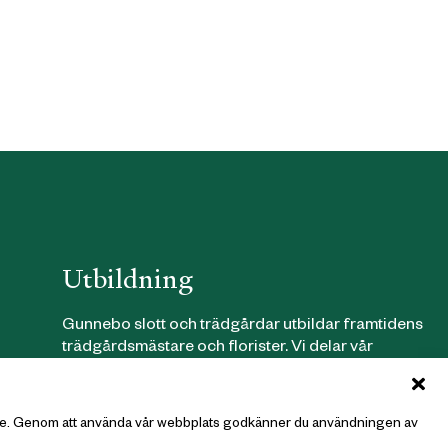
Utbildning
Gunnebo slott och trädgårdar utbildar framtidens
trädgårdsmästare och florister. Vi delar vår
artners
kunskap om hållbarhet genom kurser, projekt och
samarbeten.
Läs mer om våra utbildningar här
.
policy
ndare. Genom att använda vår webbplats godkänner du användningen av