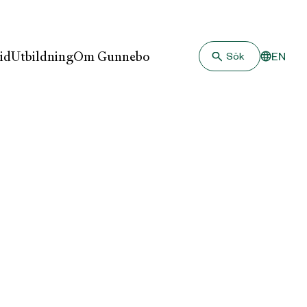
id
Utbildning
Om Gunnebo
EN
Sök