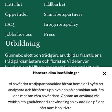
Hitta hit
Hållbarhet
Öppettider
Samarbetspartners
FAQ
Integritetspolicy
Jobba hos oss
Press
Utbildning
Gunnebo slott och trädgårdar utbildar framtidens
trädgårdsmästare och florister. Vi delar vår
kunskap om hållbarhet genom kurser, projekt och
Hantera dina inställningar
samarbeten.
Läs mer om våra utbildningar här
.
Vi använder tredjepartscookies för vår hemsida i syfte att
analysera och förbättra upplevelsen på hemsidan och lära
Webbutik
oss mer om våra användare. Genom att använda vår
webbplats godkänner du användningen av cookies på det
Gunnebo Slott och Trädgårdar
sätt som beskrivits.